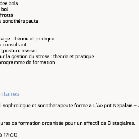
 des bols
 bol
frotté
du sonothérapeute
age : théorie et pratique
u consultant
(posture assise)
 la gestion du stress : théorie et pratique
 programme de formation
ntaires
d, sophrologue et sonothérapeute formé à L’Aixprit Népalais 
eures de formation organisée pour un effectif de 8 stagiaires.
à 17h30