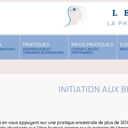
L
LA P
N
PRATIQUES
INFOS PRATIQUES
ES
ERNATIVES
SOPHROLOGIE ET
CONTACT, ACCÈS,
MES
THÉRAPIES ALTERNATIVES
PARTENAIRES
INITIATION AUX 
ie en vous appuyant sur une pratique ancestrale de plus de 3
ls chantants sur l’être humain repose sur le principe de l’éne