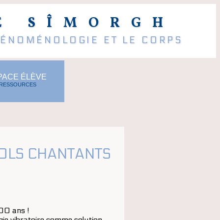
E SÎMORGH
HÉNOMÉNOLOGIE ET LE CORPS
PACE ÉLÈVE
 RESSOURCES
BOLS CHANTANTS
000 ans !
rgie vibratoire comme solution