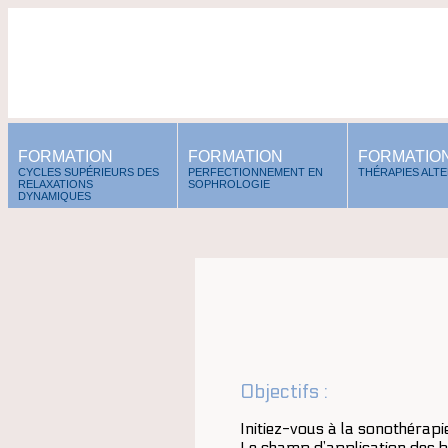
FORMATION
FORMATION
FORMATIO
CYCLES SUPÉRIEURS DES
PERFECTIONNEMENT EN
THÉRAPIES ALT
RELAXATIONS
SOPHROLOGIE
DYNAMIQUES
Objectifs :
Initiez-vous à la sonothérap
Le champ d’application des bo